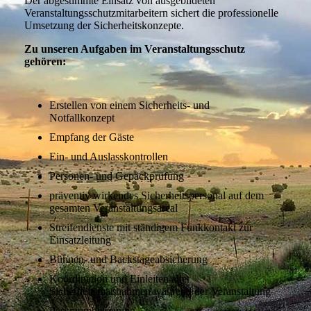
Der abgestimmte Einsatz von ausgebildeten
Veranstaltungsschutzmitarbeitern sichert die professionelle
Umsetzung der Sicherheitskonzepte.
Zu unseren Aufgaben im Veranstaltungsschutz
gehören:
Erstellen von einem Sicherheits- und
Notfallkonzept
Empfang der Gäste
Ein- und Auslasskontrollen
Personen- und Gepäckprüfung
präventiv wirkendes Sicherheitspersonal auf dem
gesamten Veranstaltungsareal
Streifendienste mit ständigem Funkkontakt zur
Einsatzleitung
Bühnen- und Backstageabsicherung
Koordination und Einleiten aller
Sicherheitsmaßnahmen während der Veranstaltung
Parkraumbetreuung