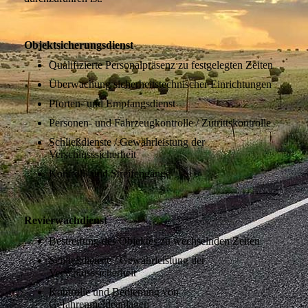
Objektsicherungsdienst
Qualifizierte Personalpräsenz zu festgelegten Zeiten
Überwachung sicherheitstechnischer Einrichtungen
Pforten- und Empfangsdienst
Personen- und Fahrzeugkontrolle / Zutrittskontrolle
Schließdienste / Gewährleistung der
Verschlusssicherheit
Kontroll- und Streifengänge
Revierwachdienst
Bestreifung des Objektes zu wechselnden Zeiten
Schließdienste / Gewährleistung der
Verschlusssicherheit
Kontrolle und Bedienung von
Gefahrenmeldeanlagen