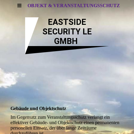
OBJEKT & VERANSTALTUNGSSCHUTZ
EASTSIDE
SECURITY LE
GMBH
Gebäude und Objektschutz
Im Gegensatz zum Veranstaltungsschutz verlangt ein
effektiver Gebäude- und Objektschutz einen permanenten
personellen Einsatz, der über lange Zeiträume
durchzuführen ist.