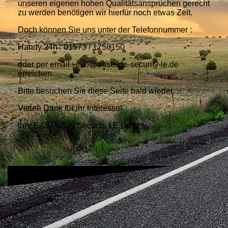
unseren eigenen hohen Qualitätsansprüchen gerecht
zu werden benötigen wir hierfür noch etwas Zeit.
Doch können Sie uns unter der Telefonnummer :
Handy 24h : 01573 / 1758150
oder per email : info@eastside-security-le.de
erreichen.
Bitte besuchen Sie diese Seite bald wieder.
Vielen Dank für ihr Interesse!
Ihre EASTSIDE Security LE GmbH